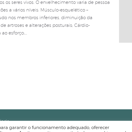
os os seres vivos. O envelhecimento varia de pessoa
ções a vários níveis: Músculo-esquelético –
udo nos membros inferiores, diminuição da
e artroses e alterações posturais; Cárdio-
 ao esforço;…
idade
, para garantir o funcionamento adequado, oferecer