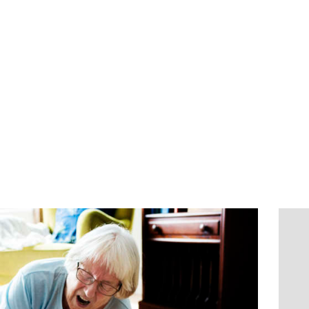
Home
DBfisio
Serviços
Testemunhos
Perguntas
Fequentes