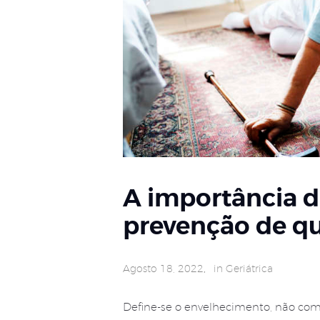
A importância da
prevenção de q
Agosto 18, 2022
in
Geriátrica
Define-se o envelhecimento, não c