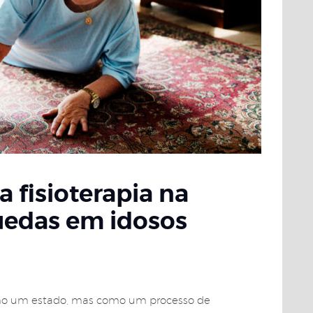
Blog
Contatos
 fisioterapia na
uedas em idosos
omo um estado, mas como um processo de