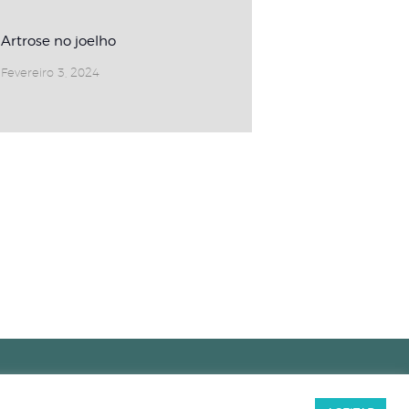
Artrose no joelho
Fevereiro 3, 2024
Powered by
Ecramágico © 2026