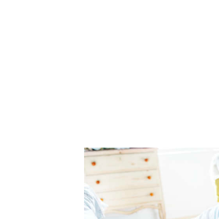
DBFISIO
Fisioterapia em Idosos, Fisioterapia em Lar