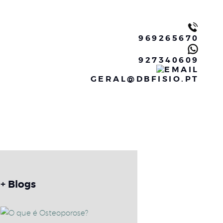
969265670
927340609
GERAL@DBFISIO.PT
+ Blogs