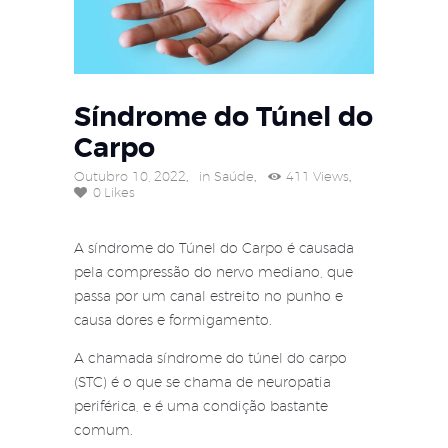
Síndrome do Túnel do
Carpo
Outubro 10, 2022
in
Saúde
411
Views
0
Likes
A síndrome do Túnel do Carpo é causada
pela compressão do nervo mediano, que
passa por um canal estreito no punho e
causa dores e formigamento.
A chamada síndrome do túnel do carpo
(STC) é o que se chama de neuropatia
periférica, e é uma condição bastante
comum.