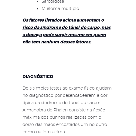
Sarcoidose
Mieloma múltiplo
Os fatores listados acima aumentam o
risco da síndrome do túnel do carpo, mas
a doença pode surgir mesmo em quem
não tem nenhum desses fatores.
DIAGNÓSTICO
Dois simples testes ao exame físico ajudam
no diagnóstico por desencadearem a dor
típica da síndrome do túnel do carpo:
A manobra de Phalen consiste na flexão
máxima dos punhos realizadas com o
dorso das mãos encostados um no outro
como na foto acima.