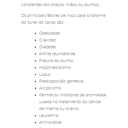
constantes dos braços, mãos ou punhos.
Os principais fatores de risco para síndrome
do túnel do carpo são:
Obesidade
Gravidez
Diabetes
Artrite reumatoide
Fratura do punho.
Hipotireoidismo
Lúpus
Predisposição genética.
Alcoolismo
Fármacos inibidores da aromatase
(usada no tratamento do câncer
de mama ou ovário).
Leucemia
Amiloidose