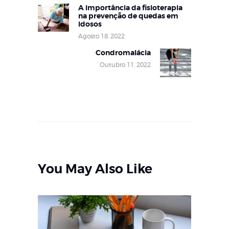
artigos
A importância da fisioterapia
Previous
na prevenção de quedas em
post:
idosos
Agosto 18, 2022
Condromalácia
Next
Outubro 11, 2022
post:
You May Also Like