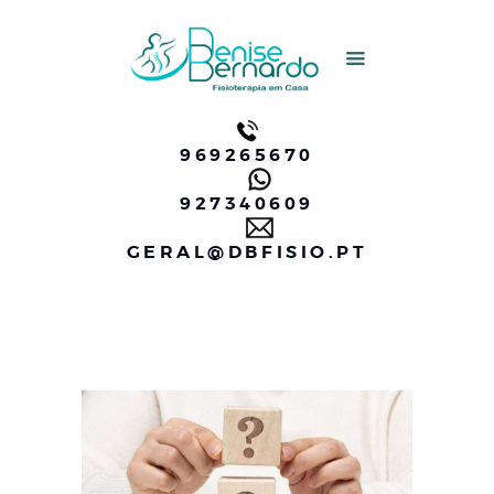
Home
DBFISIO
DBfisio
Fisioterapia em Idosos, Fisioterapia em Lar
Serviços
969265670
Testemunhos
927340609
Perguntas Fequentes
GERAL@DBFISIO.PT
Blog
Contatos