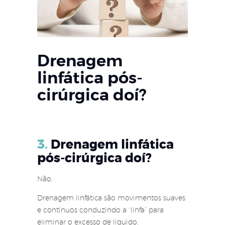
Drenagem
linfática pós-
cirúrgica doí?
3.
Drenagem linfática
pós-cirúrgica doí?
Não.
Drenagem linfática são movimentos suaves
e contínuos conduzindo a “linfa” para
eliminar o excesso de líquido.