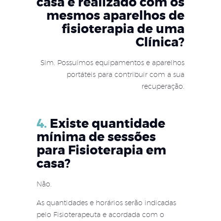
casa é realizado com os
mesmos aparelhos de
fisioterapia de uma
Clínica?
Sim. Possuímos equipamentos e aparelhos
portáteis para contribuir com a sua
recuperação.
4.
Existe quantidade
mínima de sessões
para Fisioterapia em
casa?
Não.
As quantidades e horários serão indicadas
pelo Fisioterapeuta e acordada com o