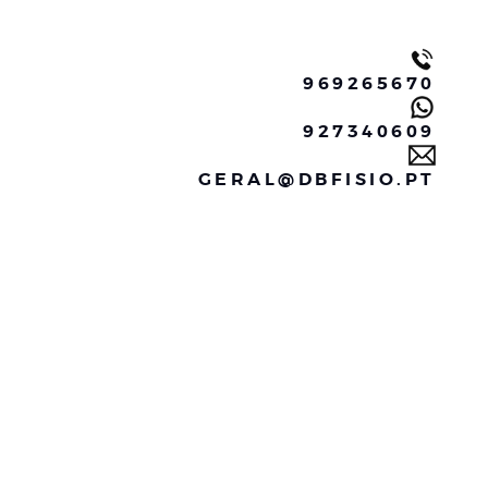
969265670
927340609
GERAL@DBFISIO.PT
rica
rica é uma especialidade voltada ao