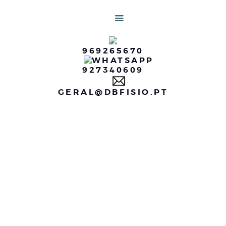
Home
DBFISIO
DBfisio
Fisioterapia em Idosos, Fisioterapia em Lar
969265670
Serviços
927340609
Testemunhos
GERAL@DBFISIO.PT
Perguntas Fequentes
Blog
Contatos
Saber Mais